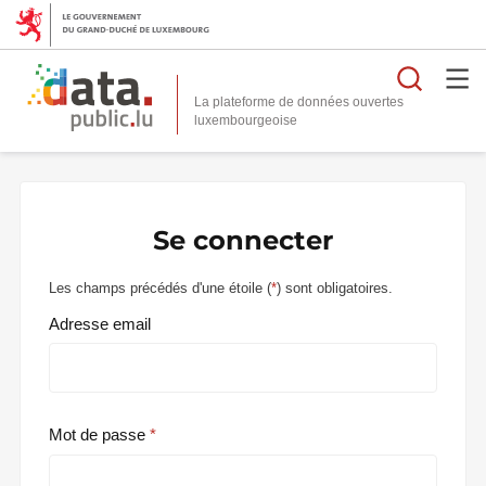
Reche
La plateforme de données ouvertes
Se connecter
Les champs précédés d'une étoile (
*
) sont obligatoires.
Adresse email
Mot de passe