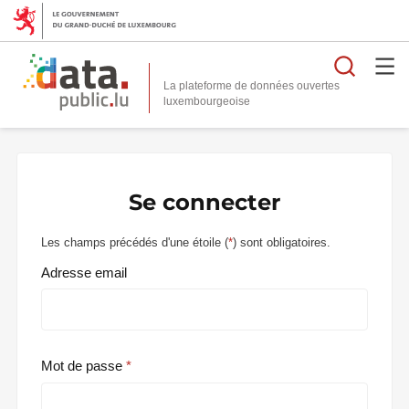
Reche
La plateforme de données ouvertes
Se connecter
Les champs précédés d'une étoile (
*
) sont obligatoires.
Adresse email
Mot de passe