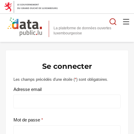
Reche
La plateforme de données ouvertes
Se connecter
Les champs précédés d'une étoile (
*
) sont obligatoires.
Adresse email
Mot de passe