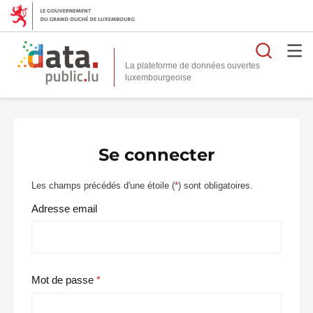
Reche
La plateforme de données ouvertes
Se connecter
Les champs précédés d'une étoile (
*
) sont obligatoires.
Adresse email
Mot de passe