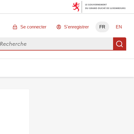
Se connecter
S'enregistrer
FR
EN
chercher des données
Re