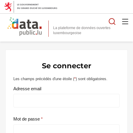
Reche
La plateforme de données ouvertes
Se connecter
Les champs précédés d'une étoile (
*
) sont obligatoires.
Adresse email
Mot de passe