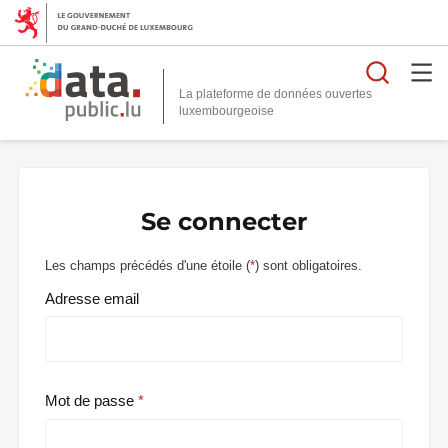
Reche
La plateforme de données ouvertes
Se connecter
Les champs précédés d'une étoile (
*
) sont obligatoires.
Adresse email
Mot de passe