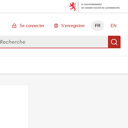
Se connecter
S'enregistrer
FR
EN
chercher des données
Re