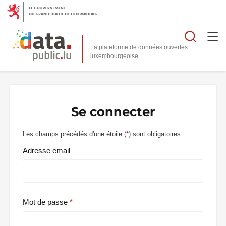
Reche
La plateforme de données ouvertes
Se connecter
Les champs précédés d'une étoile (
*
) sont obligatoires.
Adresse email
Mot de passe