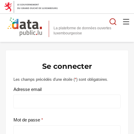
Reche
La plateforme de données ouvertes
Se connecter
Les champs précédés d'une étoile (
*
) sont obligatoires.
Adresse email
Mot de passe