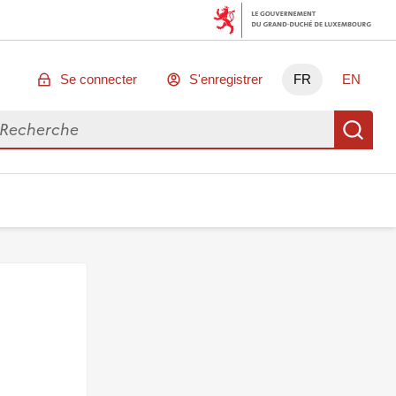
Se connecter
S'enregistrer
FR
EN
chercher des données
Re