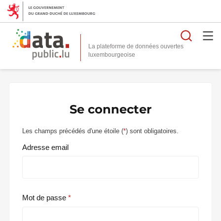
Reche
La plateforme de données ouvertes
Se connecter
Les champs précédés d'une étoile (
*
) sont obligatoires.
Adresse email
Mot de passe