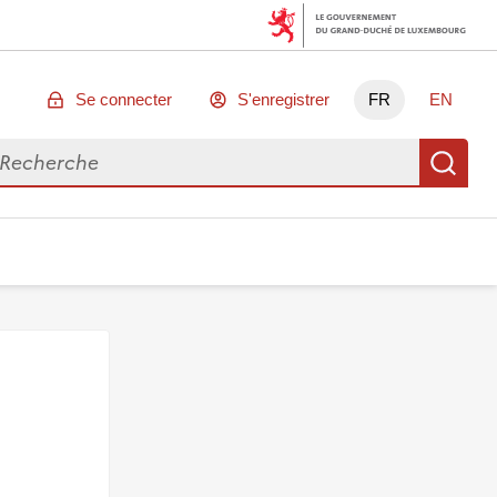
Se connecter
S'enregistrer
FR
EN
chercher des données
Re