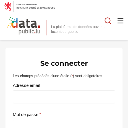
Reche
La plateforme de données ouvertes
Se connecter
Les champs précédés d'une étoile (
*
) sont obligatoires.
Adresse email
Mot de passe