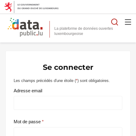
Reche
La plateforme de données ouvertes
Se connecter
Les champs précédés d'une étoile (
*
) sont obligatoires.
Adresse email
Mot de passe