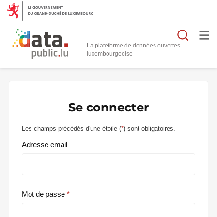
Reche
La plateforme de données ouvertes
Se connecter
Les champs précédés d'une étoile (
*
) sont obligatoires.
Adresse email
Mot de passe