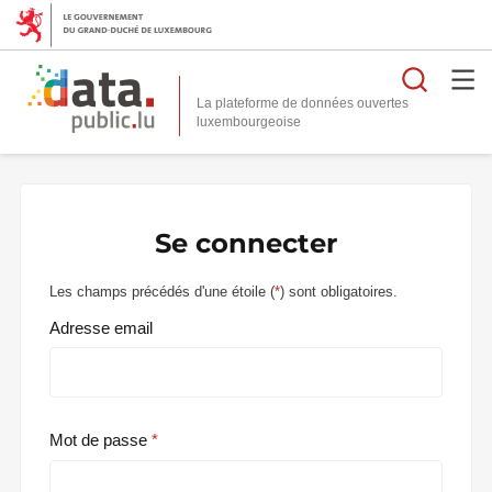
Reche
La plateforme de données ouvertes
Se connecter
Les champs précédés d'une étoile (
*
) sont obligatoires.
Adresse email
Mot de passe