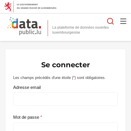
Reche
La plateforme de données ouvertes
Se connecter
Les champs précédés d'une étoile (
*
) sont obligatoires.
Adresse email
Mot de passe