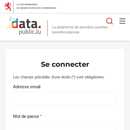
Reche
La plateforme de données ouvertes
Se connecter
Les champs précédés d'une étoile (
*
) sont obligatoires.
Adresse email
Mot de passe