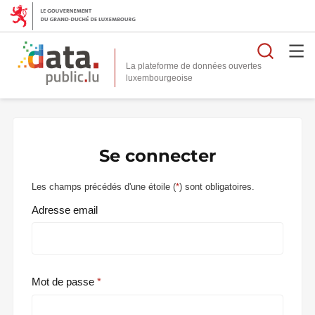
Reche
La plateforme de données ouvertes
Se connecter
Les champs précédés d'une étoile (
*
) sont obligatoires.
Adresse email
Mot de passe