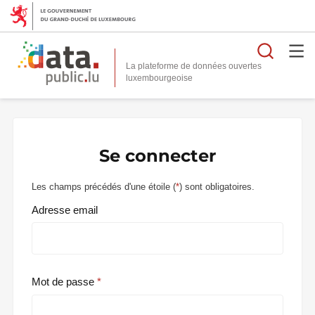
Reche
La plateforme de données ouvertes
Se connecter
Les champs précédés d'une étoile (
*
) sont obligatoires.
Adresse email
Mot de passe