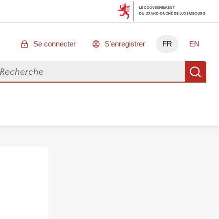
Se connecter
S'enregistrer
FR
EN
chercher des données
Re