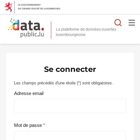
Reche
La plateforme de données ouvertes
Se connecter
Les champs précédés d'une étoile (
*
) sont obligatoires.
Adresse email
Mot de passe