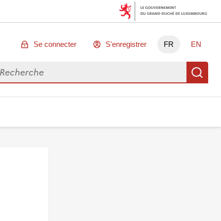
Se connecter
S'enregistrer
FR
EN
chercher des données
Re