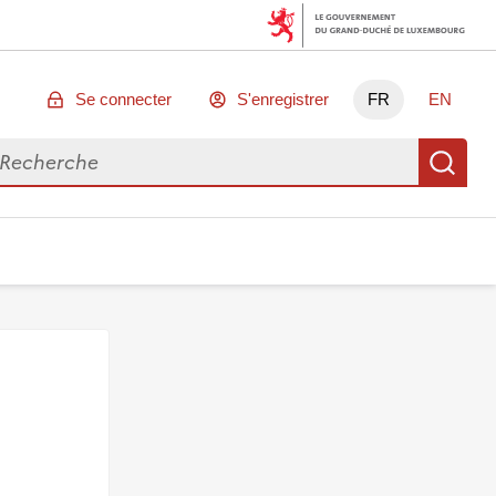
Se connecter
S'enregistrer
FR
EN
chercher des données
Re