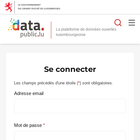
Reche
La plateforme de données ouvertes
Se connecter
Les champs précédés d'une étoile (
*
) sont obligatoires.
Adresse email
Mot de passe