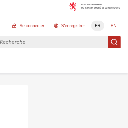
Se connecter
S'enregistrer
FR
EN
chercher des données
Re