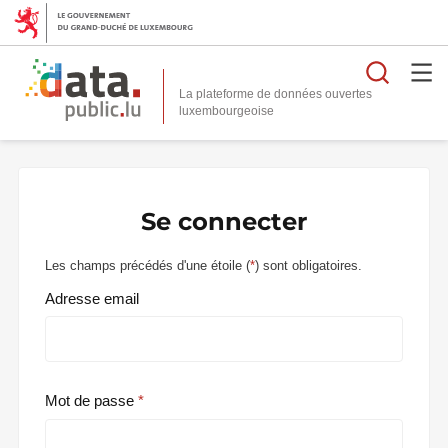
Reche
La plateforme de données ouvertes
Se connecter
Les champs précédés d'une étoile (
*
) sont obligatoires.
Adresse email
Mot de passe