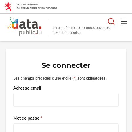
Reche
La plateforme de données ouvertes
Se connecter
Les champs précédés d'une étoile (
*
) sont obligatoires.
Adresse email
Mot de passe