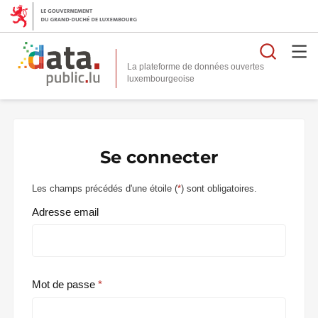
Reche
La plateforme de données ouvertes
Se connecter
Les champs précédés d'une étoile (
*
) sont obligatoires.
Adresse email
Mot de passe