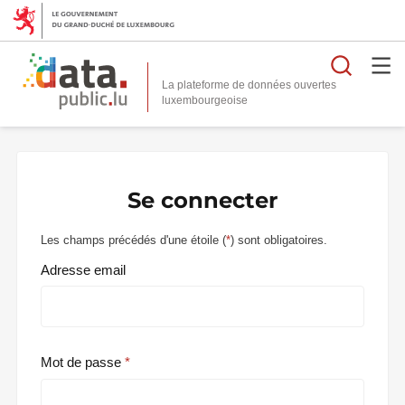
Reche
La plateforme de données ouvertes
Se connecter
Les champs précédés d'une étoile (
*
) sont obligatoires.
Adresse email
Mot de passe