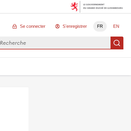
Se connecter
S'enregistrer
FR
EN
chercher des données
Re