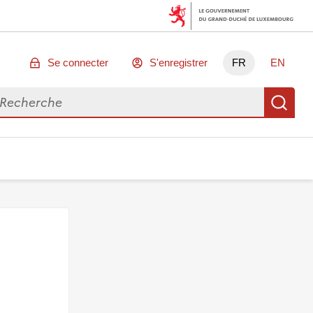
Se connecter
S'enregistrer
FR
EN
chercher des données
Re