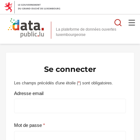
Reche
La plateforme de données ouvertes
Se connecter
Les champs précédés d'une étoile (
*
) sont obligatoires.
Adresse email
Mot de passe