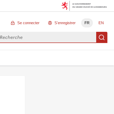
Se connecter
S'enregistrer
FR
EN
chercher des données
Re