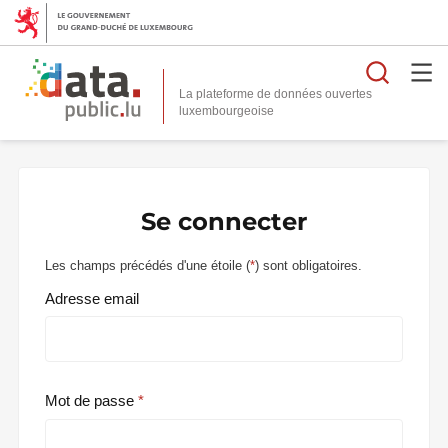
Reche
La plateforme de données ouvertes
Se connecter
Les champs précédés d'une étoile (
*
) sont obligatoires.
Adresse email
Mot de passe