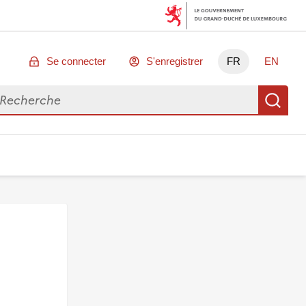
Se connecter
S'enregistrer
FR
EN
chercher des données
Re