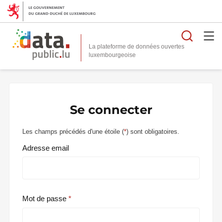
Reche
La plateforme de données ouvertes
Se connecter
Les champs précédés d'une étoile (
*
) sont obligatoires.
Adresse email
Mot de passe