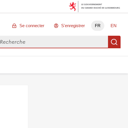
Se connecter
S'enregistrer
FR
EN
chercher des données
Re