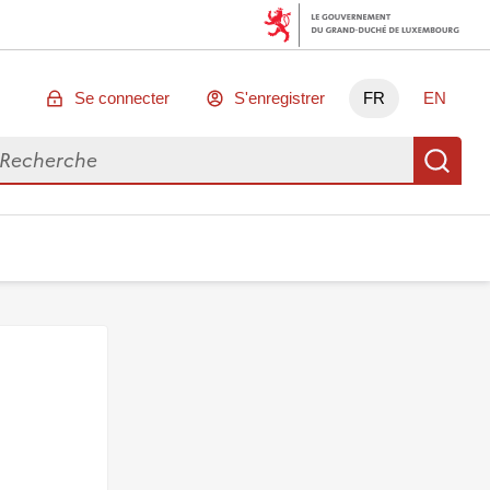
Se connecter
S'enregistrer
FR
EN
chercher des données
Re