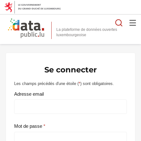
Reche
La plateforme de données ouvertes
Se connecter
Les champs précédés d'une étoile (
*
) sont obligatoires.
Adresse email
Mot de passe