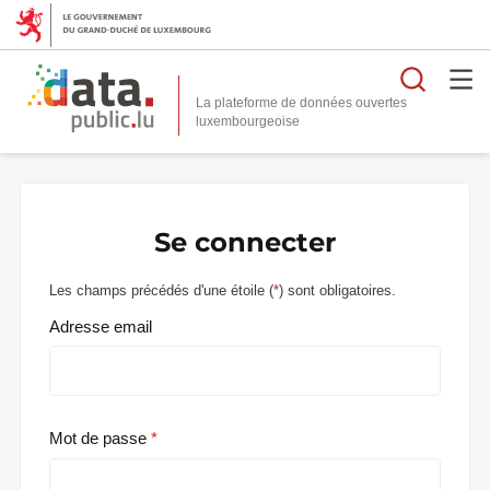
Reche
La plateforme de données ouvertes
Se connecter
Les champs précédés d'une étoile (
*
) sont obligatoires.
Adresse email
Mot de passe