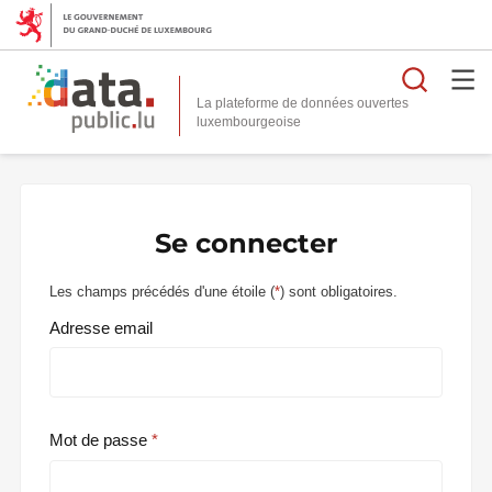
Reche
La plateforme de données ouvertes
Se connecter
Les champs précédés d'une étoile (
*
) sont obligatoires.
Adresse email
Mot de passe