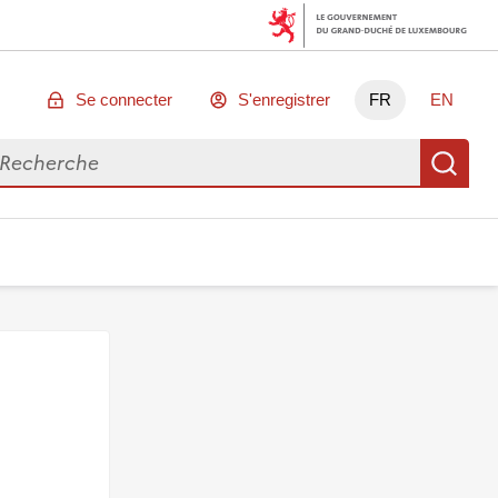
Se connecter
S'enregistrer
FR
EN
chercher des données
Re