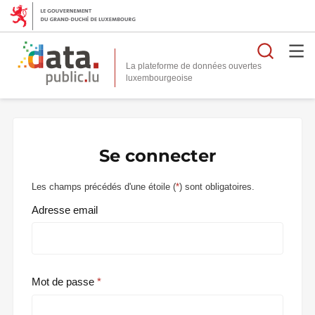
Reche
La plateforme de données ouvertes
Se connecter
Les champs précédés d'une étoile (
*
) sont obligatoires.
Adresse email
Mot de passe