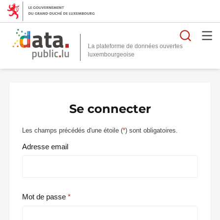
Reche
La plateforme de données ouvertes
Se connecter
Les champs précédés d'une étoile (
*
) sont obligatoires.
Adresse email
Mot de passe