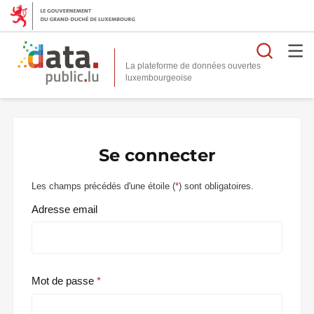
Reche
La plateforme de données ouvertes
Se connecter
Les champs précédés d'une étoile (
*
) sont obligatoires.
Adresse email
Mot de passe