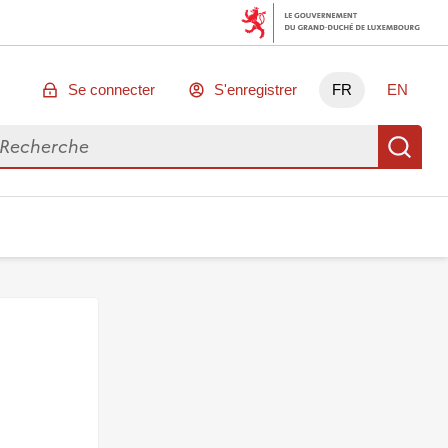
Se connecter
S'enregistrer
FR
EN
chercher des données
Re