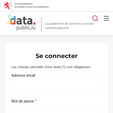
Reche
La plateforme de données ouvertes
Se connecter
Les champs précédés d'une étoile (
*
) sont obligatoires.
Adresse email
Mot de passe