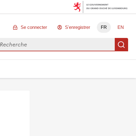
Se connecter
S'enregistrer
FR
EN
chercher des données
Re